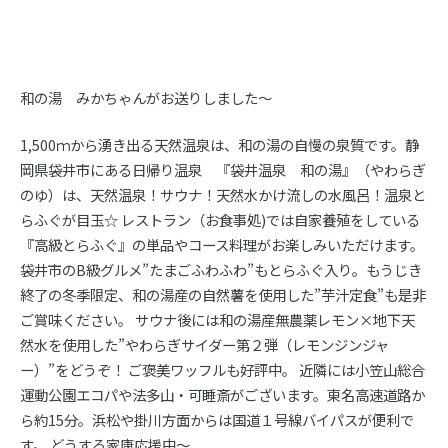
和の湯 みかちゃんがお送りしました～
1,500ｍから湧き出る天然温泉は、和の湯の自慢の泉質です。静
岡県袋井市にある日帰り温泉 『袋井温泉 和の湯』（やわらぎ
のゆ）は、天然温泉！サウナ！天然水かけ流しの水風呂！温泉と
らふぐが目玉☆ レストラン（お食事処)では自家養殖をしている
『高級とらふぐ』の単品やコース料理がお楽しみいただけます。
袋井市のB級グルメ”たまごふわふわ”もとらふぐ入り。もうじき
終了の冬季限定、和の湯産の自然薯を使用した”芋汁定食”も是非
ご賞味ください。 サウナ後には和の湯産無農薬レモン×地下天
然水を使用した”やわらぎサイダー第２弾（レモンジンジャ
ー）”をどうぞ！ ご褒美ワッフルも好評中。 近隣には小笠山総合
運動公園エコパや法多山・可睡斎がございます。東名高速道路か
ら約15分。浜松や掛川方面からは国道１号線バイパスが便利で
す。 どうする家康応援中～