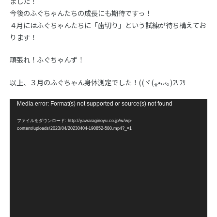
ました！
今後のふぐちゃんたちの成長にも期待ですっ！
４月にはふぐちゃんたちに「歯切り」という試練が待ち構えてお
ります！
頑張れ！ふぐちゃんず！
以上、３月のふぐちゃん身体測定でした！((ヾ(⁎•ᴗ‹｡)ﾌﾘﾌﾘ
動
Media error: Format(s) not supported or source(s) not found
画
ファイルをダウンロード: http://yawaraginoyu.co.jp/w/wp-
プ
content/uploads/2023/04/20230404-190852-580.mp4?_=1
レ
ー
ヤ
ー