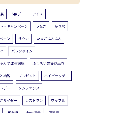
年祭
5倍デー
アイス
ト・キャンペーン
うなぎ
かき氷
ペーン
サウナ
たまごふわふわ
ぐ
バレンタイン
ゃんず成長記録
ふくろい応援商品券
と納税
プレゼント
ペイバックデー
トデー
メンテナンス
ぎサイダー
レストラン
ワッフル
周年祭
和の湯産
回数券