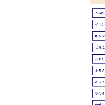
26周
イベン
キャン
とらふ
ふぐち
ふるさ
ホワイ
やわら
休館日