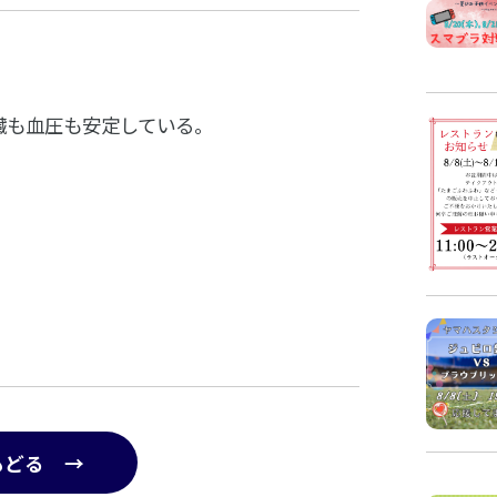
臓も血圧も安定している。
もどる →