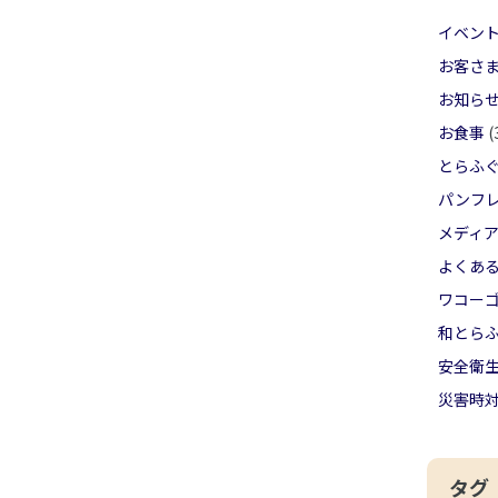
イベン
お客さ
お知ら
お食事
(
とらふ
パンフ
メディ
よくあ
ワコー
和とら
安全衛
災害時
タグ