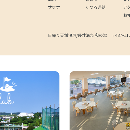
サウナ
くつろぎ処
ア
お
日帰り天然温泉/袋井温泉 和の湯
〒437-1