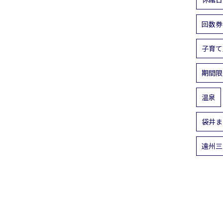
回数券
子育て
期間限
温泉
袋井ま
遠州三