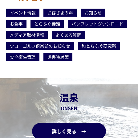
イベント情報
お客さまの声
お知らせ
お食事
とらふぐ養殖
パンフレットダウンロード
メディア取材情報
よくある質問
ワコーゴルフ倶楽部のお知らせ
和とらふぐ研究所
安全衛生管理
災害時対策
温泉
ONSEN
詳しく見る →