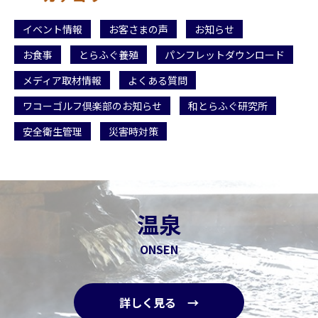
イベント情報
お客さまの声
お知らせ
お食事
とらふぐ養殖
パンフレットダウンロード
メディア取材情報
よくある質問
ワコーゴルフ倶楽部のお知らせ
和とらふぐ研究所
安全衛生管理
災害時対策
温泉
ONSEN
詳しく見る →