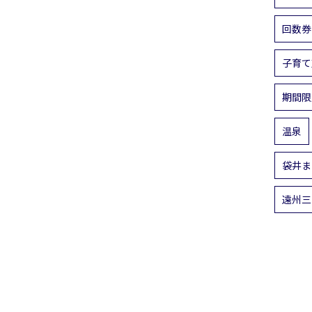
回数券
子育て
期間限
温泉
袋井ま
遠州三