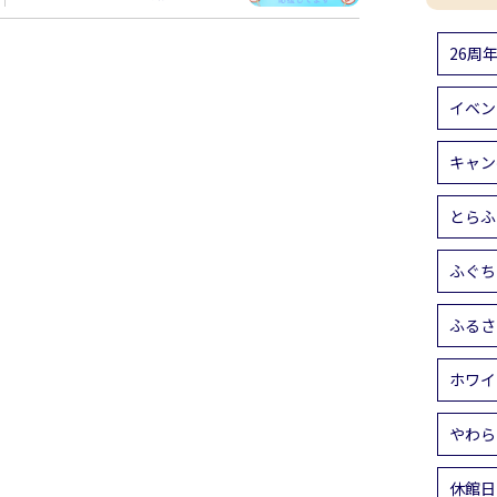
26周
イベン
キャン
とらふ
ふぐち
ふるさ
ホワイ
やわら
休館日