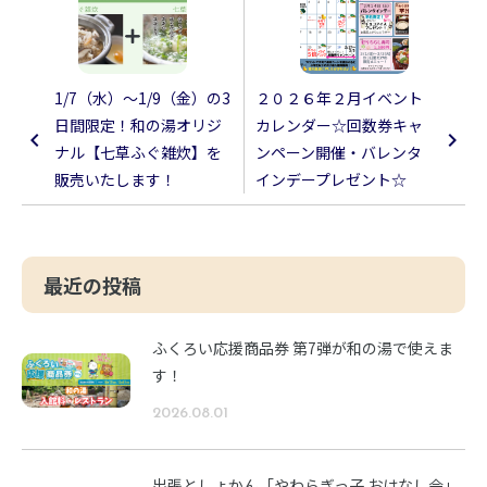
1/7（水）～1/9（金）の3
２０２６年２月イベント
日間限定！和の湯オリジ
カレンダー☆回数券キャ
ナル【七草ふぐ雑炊】を
ンペーン開催・バレンタ
販売いたします！
インデープレゼント☆
最近の投稿
ふくろい応援商品券 第7弾が和の湯で使えま
す！
2026.08.01
出張としょかん「やわらぎっ子 おはなし会」