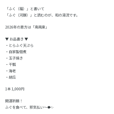
「ふく（福）」と書いて
「ふぐ（河豚）」と読むのが、和の湯流です。
2026年の恵方は「南南東」
▼ お品書き ▼
・とらふぐ天ぷら
・自家製佃煮
・玉子焼き
・干瓢
・海老
・胡瓜
1本 1,000円
開運祈願！
ふぐを食べて、邪気払い〜🐡✨