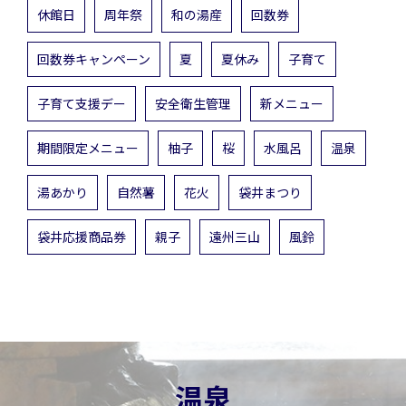
休館日
周年祭
和の湯産
回数券
回数券キャンペーン
夏
夏休み
子育て
子育て支援デー
安全衛生管理
新メニュー
期間限定メニュー
柚子
桜
水風呂
温泉
湯あかり
自然薯
花火
袋井まつり
袋井応援商品券
親子
遠州三山
風鈴
温泉