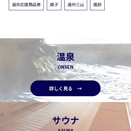
袋井応援商品券
親子
遠州三山
風鈴
温泉
ONSEN
詳しく見る →
サウナ
SAUNA