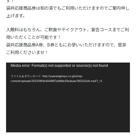
す！
袋井応援商品券は和の湯でもご利用いただけますのでご案内申し
上げます。
入館料はもちろん、ご飲食やテイクアウト、宴会コースまでご利
用いただくことが可能です！
袋井応援商品券A券、B券ともにお使いいただけますので、是非
ご利用くださいませ！
動
Media error: Format(s) not supported or source(s) not found
画
ファイルをダウンロード: http://yawaraginoyu.co.jp/w/wp-
プ
content/uploads/2023/08/8e4444887afd8de25edeaac5832111d4.mp4?_=1
レ
ー
ヤ
ー