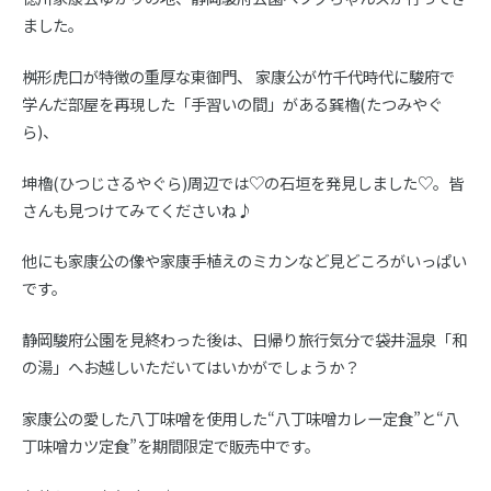
ました。
桝形虎口が特徴の重厚な東御門、 家康公が竹千代時代に駿府で
学んだ部屋を再現した「手習いの間」がある巽櫓(たつみやぐ
ら)、
坤櫓(ひつじさるやぐら)周辺では♡の石垣を発見しました♡。皆
さんも見つけてみてくださいね♪
他にも家康公の像や家康手植えのミカンなど見どころがいっぱい
です。
静岡駿府公園を見終わった後は、日帰り旅行気分で袋井温泉「和
の湯」へお越しいただいてはいかがでしょうか？
家康公の愛した八丁味噌を使用した“八丁味噌カレー定食”と“八
丁味噌カツ定食”を期間限定で販売中です。