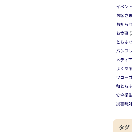
イベン
お客さ
お知ら
お食事
(
とらふ
パンフ
メディ
よくあ
ワコー
和とら
安全衛
災害時
タグ