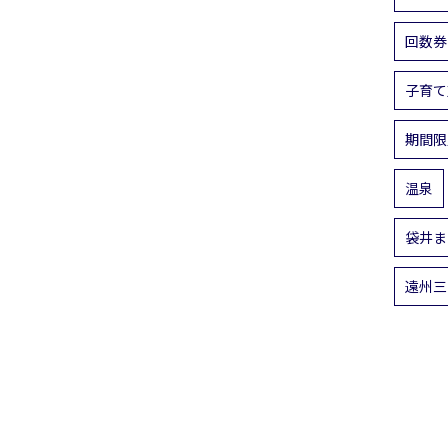
回数券
子育て
期間限
温泉
袋井ま
遠州三