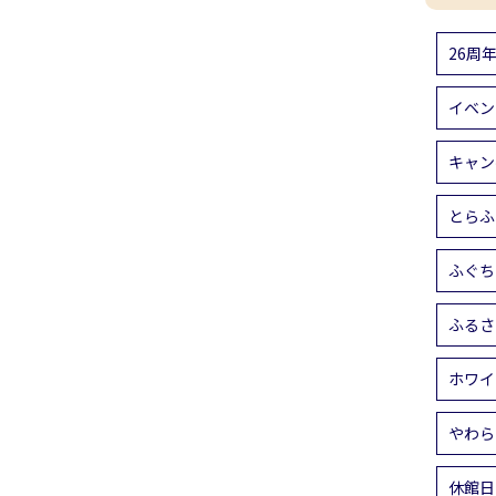
26周
イベン
キャン
とらふ
ふぐち
ふるさ
ホワイ
やわら
休館日