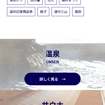
湯あかり
自然薯
花火
袋井まつり
袋井応援商品券
親子
遠州三山
風鈴
温泉
ONSEN
詳しく見る →
サウナ