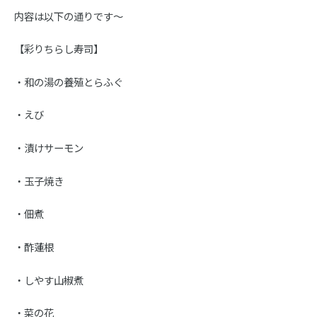
内容は以下の通りです〜
【彩りちらし寿司】
・和の湯の養殖とらふぐ
・えび
・漬けサーモン
・玉子焼き
・佃煮
・酢蓮根
・しやす山椒煮
・菜の花